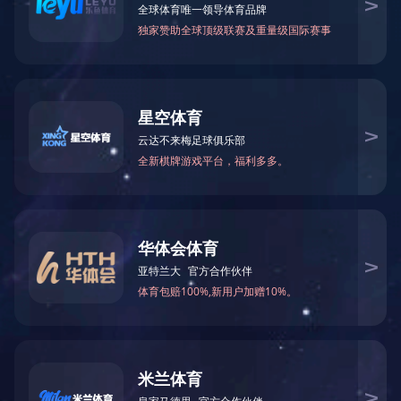
多年来为冶金，石油，化工，电力，矿山，建材，煤炭，造
纸，航天，军工，钢铁，核工业，热处理等行业提供了丰富的
产品
大型卧车床2
大型卧车床2 2021-12-16 本文被阅读 4751 次