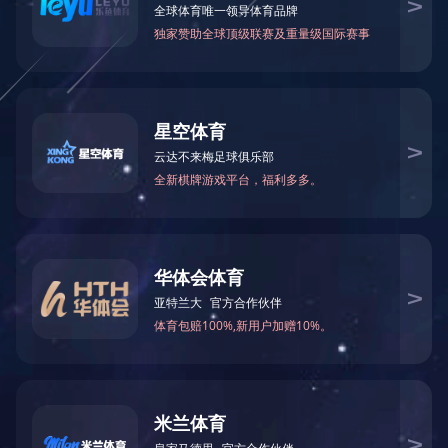
多年来为冶金，石油，化工，电力，矿山，建材，煤炭，造
纸，航天，军工，钢铁，核工业，热处理等行业提供了丰富的
产品
耐热钢铸件是怎么来清洗的
2025
1/3
耐热钢铸件进行清洗的时候，具体要如何来
被阅读：
867次
耐热钢铸件进行清洗的时候，具体要如何来清洗更好一些，让
耐热钢铸件生产厂家的小编带大家共同了解一下。
1、清理时要根据不锈钢铸件的铲除来制定一个相对规范化守
则，而承当铲除的员工、负责人、技术性、管理方法、检测工