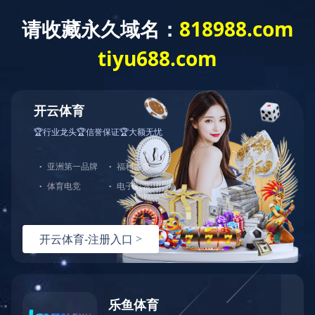
网站首页
开云（中国）
产品展示
新闻中心
行业应用
资质荣誉
生产设备
联系我们
公司新闻
公司新闻