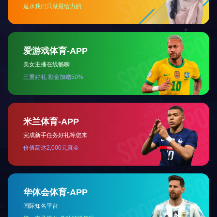
联系我们
国弘公众号
400-0537-866
免费热线：400-0537-866
电话：0537-8751898
传真：0537-8775899
手机站二维码
手机：13905473299 / 13668675888
邮箱：jx8598@126.com
网址：www.jokesboy.com
地址：山东省金乡县羊山镇041县道路东
开云手机官方版在线入口
鲁ICP备16040770号-1
爱体育登录入口
|
leyu·乐鱼(中国)体育官方网站
|
星空网页版在线登录
|