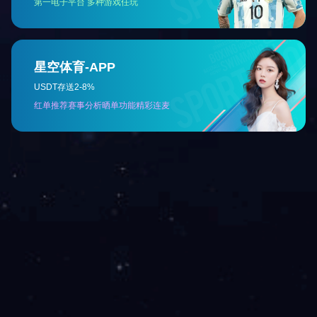
联系我们
国弘公众号
400-0537-866
免费热线：400-0537-866
电话：0537-8751898
传真：0537-8775899
手机站二维码
手机：13905473299 / 13668675888
邮箱：jx8598@126.com
网址：www.jokesboy.com
地址：山东省金乡县羊山镇041县道路东
开云手机官方版在线入口
鲁ICP备16040770号-1
爱体育登录入口
|
leyu·乐鱼(中国)体育官方网站
|
星空网页版在线登录
|
爱体育在线注册
|
MK官网
|
XINGKONG.COM
|
乐动在线注册
|
华体会·官
产品展示
行业应用
联系我们
电话
方版网站登录入口
|
必一体育·(中国)官方网站
|