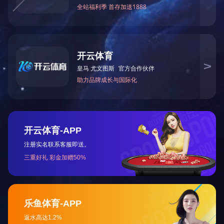
电站装备行业
电站装备行业
电站装备行业
电站装备行业
电站装备行业
电站装备行业