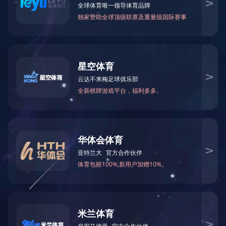
离心铸造系列产品
砂型铸造系列产品
热处理工装系列产品
造纸装备行业
电力装备行业
冶金装备行业
矿山建材行业
石化装备行业
开云手机官方版在线入口
多年来为冶金，石油，化工，电力，矿山，建材，煤炭，造
纸，航天，军工，钢铁，核工业，热处理等行业提供了丰富的
产品