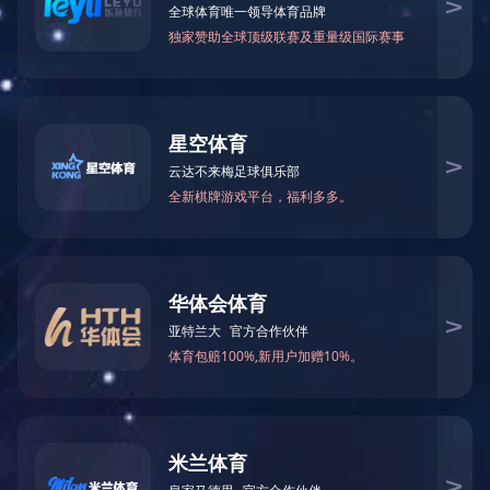
多年来为冶金，石油，化工，电力，矿山，建材，煤炭，造
纸，航天，军工，钢铁，核工业，热处理等行业提供了丰富的
产品
16
化学成分对耐热钢铸件的影响
2021-12
16
简单分享热处理的工艺过程
2021-12
16
热处理炉配件加工工艺的改进
2021-12
耐热钢铸件使用温度也会受到限